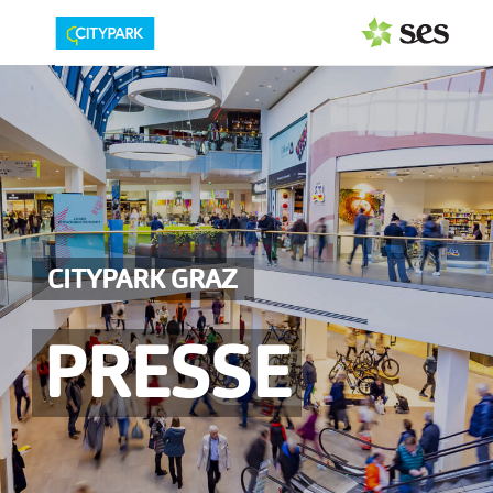
PRESSEAUSSENDUNGEN
MEDIAGALERIE
Fotos
Personen
CITYPARK GRAZ
Center
Service
PRESSE
Logos
Pressemappe
PRESSEKONTAKT