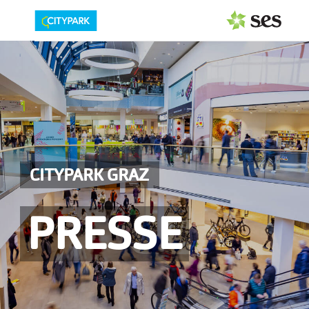
PRESSEAUSSENDUNGEN
MEDIAGALERIE
Fotos
Personen
CITYPARK GRAZ
Center
Service
PRESSE
Logos
Pressemappe
PRESSEKONTAKT