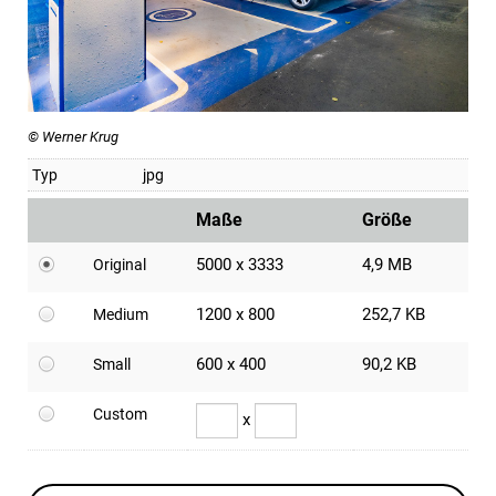
© Werner Krug
Typ
jpg
Maße
Größe
5000 x 3333
4,9 MB
Original
1200 x 800
252,7 KB
Medium
600 x 400
90,2 KB
Small
Custom
x