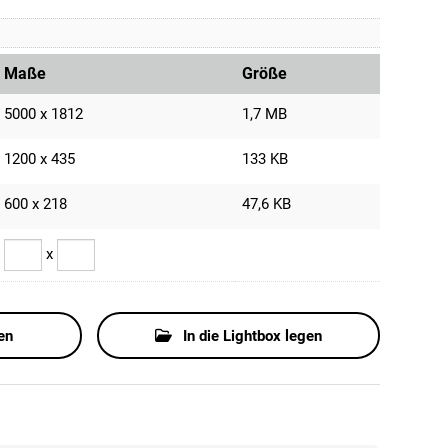
Maße
Größe
5000 x 1812
1,7 MB
1200 x 435
133 KB
600 x 218
47,6 KB
x
en
In die Lightbox legen