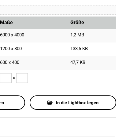
Maße
Größe
6000 x 4000
1,2 MB
1200 x 800
133,5 KB
600 x 400
47,7 KB
x
en
In die Lightbox legen