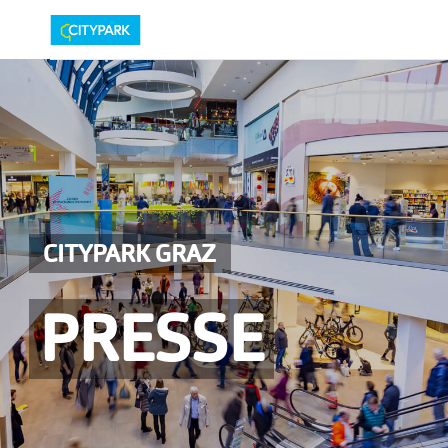
PRESSEAUSSENDUNGEN
MEDIAGALERIE
Fotos
Personen
CITYPARK GRAZ
Center
Service
PRESSE
Logos
Pressemappe
PRESSEKONTAKT