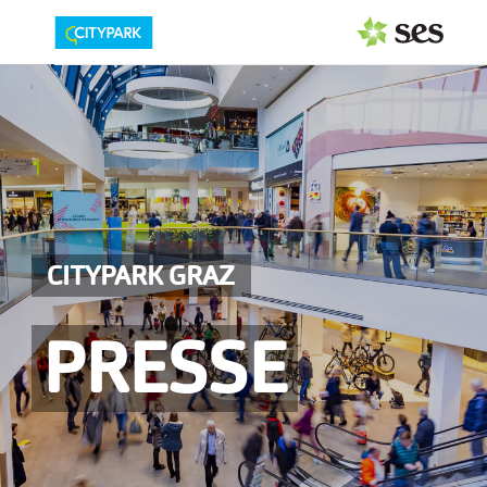
PRESSEAUSSENDUNGEN
MEDIAGALERIE
Fotos
Logos
CITYPARK GRAZ
Pressemappe
PRESSE
PRESSEKONTAKT