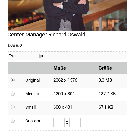
Center-Manager Richard Oswald
© ATRIO
Typ
jpg
Maße
Größe
2362 x 1576
3,3 MB
Original
1200 x 801
187,7 KB
Medium
600 x 401
67,1 KB
Small
Custom
x