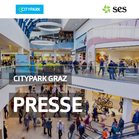
PRESSEAUSSENDUNGEN
Center & Marken
Events
Services
CITYPARK GRAZ
MEDIAGALERIE
PRESSE
PRESSEKONTAKT