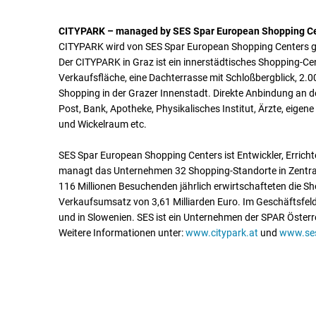
CITYPARK – managed by SES Spar European Shopping C
CITYPARK wird von SES Spar European Shopping Centers 
Der CITYPARK in Graz ist ein innerstädtisches Shopping-Ce
Verkaufsfläche, eine Dachterrasse mit Schloßbergblick, 2.0
Shopping in der Grazer Innenstadt. Direkte Anbindung an de
Post, Bank, Apotheke, Physikalisches Institut, Ärzte, eige
und Wickelraum etc.
SES Spar European Shopping Centers ist Entwickler, Erricht
managt das Unternehmen 32 Shopping-Standorte in Zentral-
116 Millionen Besuchenden jährlich erwirtschafteten die S
Verkaufsumsatz von 3,61 Milliarden Euro. Im Geschäftsfeld
und in Slowenien. SES ist ein Unternehmen der SPAR Österr
Weitere Informationen unter:
www.citypark.at
und
www.se