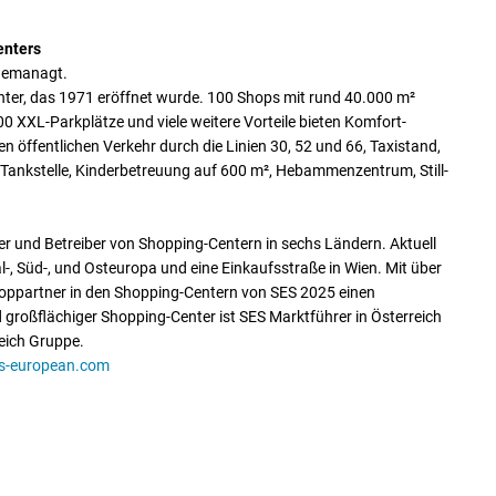
enters
gemanagt.
nter, das 1971 eröffnet wurde. 100 Shops mit rund 40.000 m²
00 XXL-Parkplätze und viele weitere Vorteile bieten Komfort-
n öffentlichen Verkehr durch die Linien 30, 52 und 66, Taxistand,
ne Tankstelle, Kinderbetreuung auf 600 m², Hebammenzentrum, Still-
er und Betreiber von Shopping-Centern in sechs Ländern. Aktuell
, Süd-, und Osteuropa und eine Einkaufsstraße in Wien. Mit über
hoppartner in den Shopping-Centern von SES 2025 einen
 großflächiger Shopping-Center ist SES Marktführer in Österreich
eich Gruppe.
s-european.com