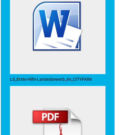
LS_Erste-Hilfe-Landesbewerb_im_CITYPARK