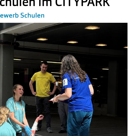
chulen im CITYPARK
sbewerb Schulen