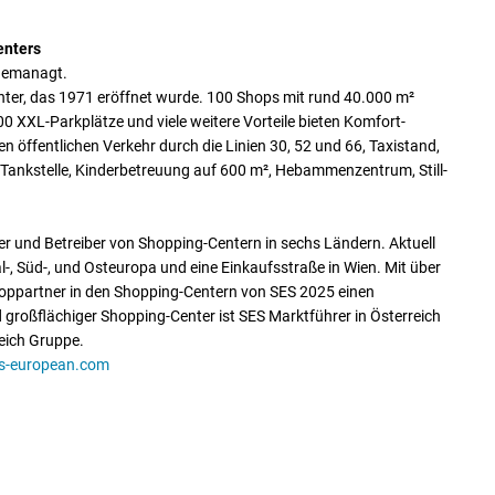
enters
gemanagt.
nter, das 1971 eröffnet wurde. 100 Shops mit rund 40.000 m²
00 XXL-Parkplätze und viele weitere Vorteile bieten Komfort-
n öffentlichen Verkehr durch die Linien 30, 52 und 66, Taxistand,
ne Tankstelle, Kinderbetreuung auf 600 m², Hebammenzentrum, Still-
er und Betreiber von Shopping-Centern in sechs Ländern. Aktuell
, Süd-, und Osteuropa und eine Einkaufsstraße in Wien. Mit über
hoppartner in den Shopping-Centern von SES 2025 einen
 großflächiger Shopping-Center ist SES Marktführer in Österreich
eich Gruppe.
s-european.com