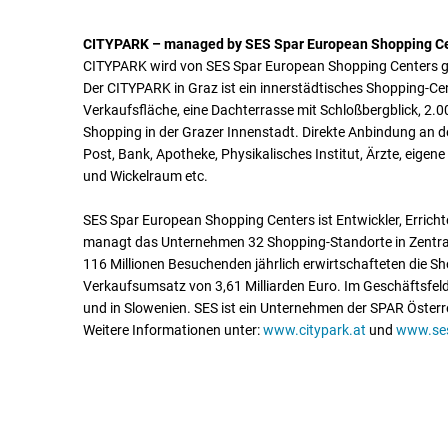
CITYPARK – managed by SES Spar European Shopping C
CITYPARK wird von SES Spar European Shopping Centers 
Der CITYPARK in Graz ist ein innerstädtisches Shopping-Ce
Verkaufsfläche, eine Dachterrasse mit Schloßbergblick, 2.0
Shopping in der Grazer Innenstadt. Direkte Anbindung an de
Post, Bank, Apotheke, Physikalisches Institut, Ärzte, eige
und Wickelraum etc.
SES Spar European Shopping Centers ist Entwickler, Erricht
managt das Unternehmen 32 Shopping-Standorte in Zentral-
116 Millionen Besuchenden jährlich erwirtschafteten die S
Verkaufsumsatz von 3,61 Milliarden Euro. Im Geschäftsfeld
und in Slowenien. SES ist ein Unternehmen der SPAR Österr
Weitere Informationen unter:
www.citypark.at
und
www.se