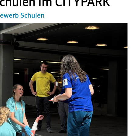
chulen im CITYPARK
sbewerb Schulen