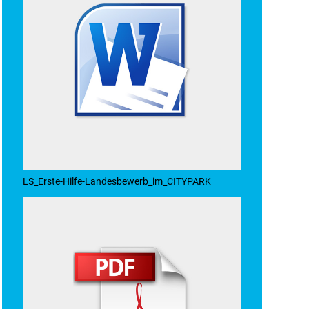
LS_Erste-Hilfe-Landesbewerb_im_CITYPARK