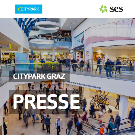
PRESSEAUSSENDUNGEN
Center & Marken
Events
Services
CITYPARK GRAZ
MEDIAGALERIE
PRESSE
PRESSEKONTAKT