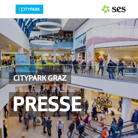
PRESSEAUSSENDUNGEN
Center & Marken
Events
Services
CITYPARK GRAZ
MEDIAGALERIE
PRESSE
PRESSEKONTAKT