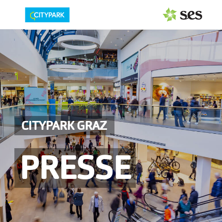
PRESSEAUSSENDUNGEN
Center & Marken
Events
Services
CITYPARK GRAZ
MEDIAGALERIE
PRESSE
PRESSEKONTAKT