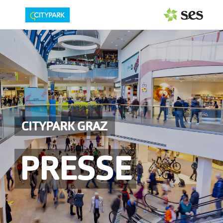
PRESSEAUSSENDUNGEN
Center & Marken
Events
Services
CITYPARK GRAZ
MEDIAGALERIE
PRESSE
PRESSEKONTAKT