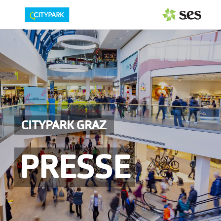
PRESSEAUSSENDUNGEN
Center & Marken
Events
Services
CITYPARK GRAZ
MEDIAGALERIE
PRESSE
PRESSEKONTAKT