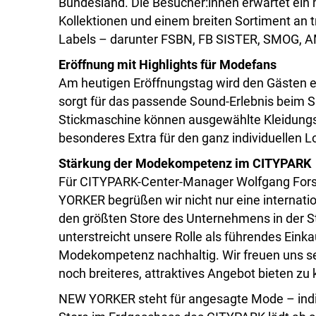
Bundesland. Die Besucher:innen erwartet ein 
Kollektionen und einem breiten Sortiment an 
Labels – darunter FSBN, FB SISTER, SMOG, A
Eröffnung mit Highlights für Modefans
Am heutigen Eröffnungstag wird den Gästen ei
sorgt für das passende Sound-Erlebnis beim S
Stickmaschine können ausgewählte Kleidungss
besonderes Extra für den ganz individuellen L
Stärkung der Modekompetenz im CITYPARK
Für CITYPARK-Center-Manager Wolfgang Forstne
YORKER begrüßen wir nicht nur eine internat
den größten Store des Unternehmens in der St
unterstreicht unsere Rolle als führendes Eink
Modekompetenz nachhaltig. Wir freuen uns seh
noch breiteres, attraktives Angebot bieten zu
NEW YORKER steht für angesagte Mode – indiv