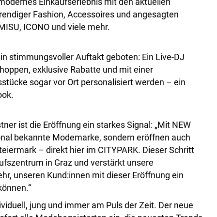
modernes Einkaufserlebnis mit den aktuellen
trendiger Fashion, Accessoires und angesagten
MISU, ICONO und viele mehr.
n stimmungsvoller Auftakt geboten: Ein Live-DJ
hoppen, exklusive Rabatte und mit einer
tücke sogar vor Ort personalisiert werden – ein
ook.
r ist die Eröffnung ein starkes Signal: „Mit NEW
ional bekannte Modemarke, sondern eröffnen auch
eiermark – direkt hier im CITYPARK. Dieser Schritt
aufszentrum in Graz und verstärkt unsere
r, unseren Kund:innen mit dieser Eröffnung ein
 können.“
iduell, jung und immer am Puls der Zeit. Der neue