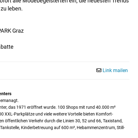
fort alle Modebegeisterten ein, die neuesten Trends
 zu leben.
PARK Graz
abatte
Link mailen
enters
gemanagt.
nter, das 1971 eröffnet wurde. 100 Shops mit rund 40.000 m²
00 XXL-Parkplätze und viele weitere Vorteile bieten Komfort-
n öffentlichen Verkehr durch die Linien 30, 52 und 66, Taxistand,
ne Tankstelle, Kinderbetreuung auf 600 m², Hebammenzentrum, Still-