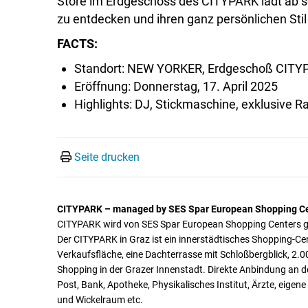
Store im Erdgeschoss des CITYPARK lädt ab so
zu entdecken und ihren ganz persönlichen Stil
FACTS:
Standort: NEW YORKER, Erdgeschoß CITY
Eröffnung: Donnerstag, 17. April 2025
Highlights: DJ, Stickmaschine, exklusive R
Seite drucken
CITYPARK – managed by SES Spar European Shopping C
CITYPARK wird von SES Spar European Shopping Centers 
Der CITYPARK in Graz ist ein innerstädtisches Shopping-Ce
Verkaufsfläche, eine Dachterrasse mit Schloßbergblick, 2.0
Shopping in der Grazer Innenstadt. Direkte Anbindung an de
Post, Bank, Apotheke, Physikalisches Institut, Ärzte, eige
und Wickelraum etc.