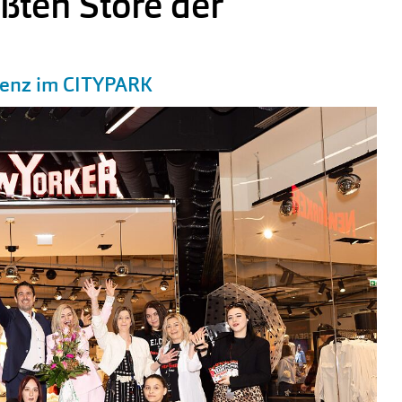
ßten Store der
enz im CITYPARK