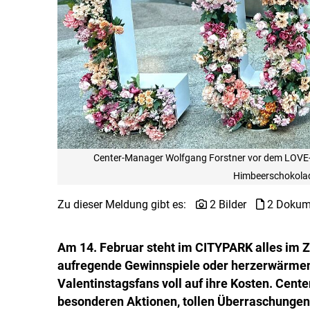
Center-Manager Wolfgang Forstner vor dem LOVE-
Himbeerschokolad
Zu dieser Meldung gibt es:
2 Bilder
2 Dokum
Am 14. Februar steht im CITYPARK alles im 
aufregende Gewinnspiele oder herzerwärme
Valentinstagsfans voll auf ihre Kosten. Cent
besonderen Aktionen, tollen Überraschungen