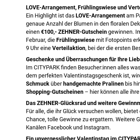
LOVE-Arrangement, Frühlingswiese und Verte
Ein Highlight ist das
LOVE-Arrangement
am Pa
genaue Anzahl der Blumen in den floralen De
einen
€100,- ZEHNER-Gutschein
gewinnen. Im
Februar, die
Frühlingswiese
mit Fotopoints er
9 Uhr eine
Verteilaktion
, bei der die ersten 
Geschenke und Überraschungen für Ihre Lieb
Im CITYPARK finden Besucher:innen alles was
dem perfekten Valentinstagsgeschenk ist, wir
Schmuck
über
handgemachte Pralinen
bis hi
Shopping-Gutscheinen
– hier können alle ihr
Das ZEHNER-Glücksrad und weitere Gewinnm
Für alle, die ihr Glück versuchen wollen, biete
Chance, tolle Gewinne zu ergattern. Weitere 
Kanälen Facebook und Instagram.
Ein unvergesslicher Valentinstag im CITYPA