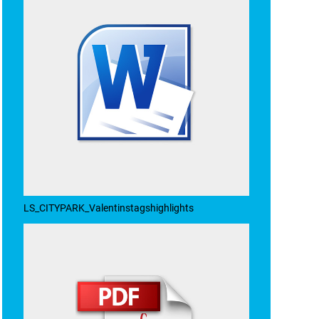
LS_CITYPARK_Valentinstagshighlights