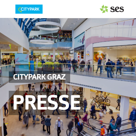
PRESSEAUSSENDUNGEN
Center & Marken
Events
Services
CITYPARK GRAZ
MEDIAGALERIE
PRESSE
PRESSEKONTAKT