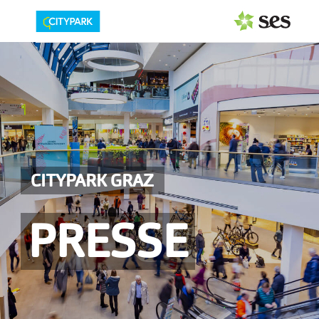
PRESSEAUSSENDUNGEN
Center & Marken
Events
Services
CITYPARK GRAZ
MEDIAGALERIE
PRESSE
PRESSEKONTAKT