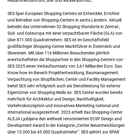
Hebammenzentrum, Still- und Wickelraum etc.
SES Spar European Shopping Centers ist Entwickler, Errichter
und Betreiber von Shopping-Centern in sechs Ländern. Aktuell
betreibt das Unternehmen 32 Shopping-Standorte in Zentral-,
Süd- und Osteuropa mit einer verpachtbaren Fläche (GLA) von
über 871.000 Quadratmetern. SES ist im Geschäftsfeld
großflächiger Shopping-Center Marktführer in Österreich und
Slowenien. Mit über 116 Millionen Besuchenden jährlich
erwirtschafteten die Shoppartner in den Shopping-Centern von
SES 2025 einen Verkaufsumsatz von 3,61 Milliarden Euro. Das
Know-how im Bereich Projektentwicklung, Baumanagement,
Verpachtung von Shopflächen, Center und Facility Management
bietet SES sehr erfolgreich auch als Dienstleistung für externe
Eigentümer von Shopping-Malls an. SES Center wurden bereits
mehrfach für Architektur und Design, Nachhaltigkeit,
Verkehrskonzeption und innovatives Marketing national und
international ausgezeichnet. 2023 erhielt das Shopping-Center
ALEJA Ljubljana den weltweit renommierten ECSP Design and
Development Award in der Kategorie „Center Neuentwicklungen
über 15.000 bis 45.000 Quadratmeter“. SES gehört zur SPAR