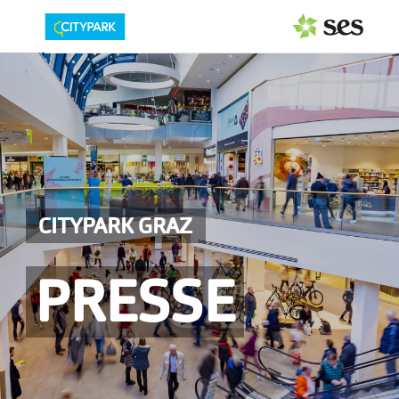
PRESSEAUSSENDUNGEN
Center & Marken
Events
Services
CITYPARK GRAZ
MEDIAGALERIE
PRESSE
PRESSEKONTAKT