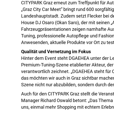
CITYPARK Graz erneut zum Treffpunkt für Aut
„Graz City Car Meet“ bringt rund 600 sorgfälti
Landeshauptstadt. Zudem setzt Flecker bei d
House DJ Osaro (Okan Saro), der mit seinen „
Fahrzeugpräsentationen zeigen namhafte Auss
Tuning, professionelle Autopflege und Fashion
Anwesenden, aktuelle Produkte vor Ort zu tes
Qualität und Vernetzung im Fokus
Hinter dem Event steht DGAEHEA unter der Leit
Premium-Tuning-Szene etablierter Akteur, der 
verantwortlich zeichnet. „DGAEHEA steht für 
das möchten wir auch in Graz sichtbar machen“, 
Szene nicht nur abzubilden, sondern durch de
Auch für den CITYPARK Graz stellt die Veransta
Manager Richard Oswald betont: „Das Thema Au
uns, einmal mehr Shopping mit echtem Erlebni