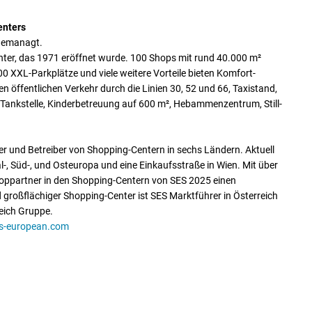
enters
gemanagt.
nter, das 1971 eröffnet wurde. 100 Shops mit rund 40.000 m²
00 XXL-Parkplätze und viele weitere Vorteile bieten Komfort-
n öffentlichen Verkehr durch die Linien 30, 52 und 66, Taxistand,
ne Tankstelle, Kinderbetreuung auf 600 m², Hebammenzentrum, Still-
er und Betreiber von Shopping-Centern in sechs Ländern. Aktuell
, Süd-, und Osteuropa und eine Einkaufsstraße in Wien. Mit über
hoppartner in den Shopping-Centern von SES 2025 einen
 großflächiger Shopping-Center ist SES Marktführer in Österreich
eich Gruppe.
s-european.com