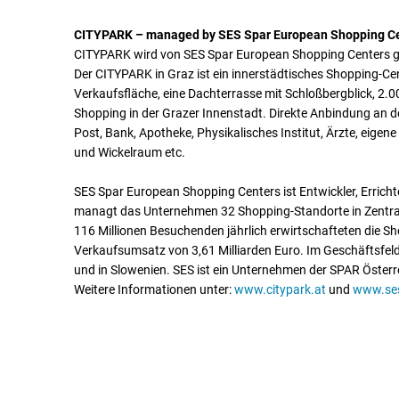
CITYPARK – managed by SES Spar European Shopping C
CITYPARK wird von SES Spar European Shopping Centers 
Der CITYPARK in Graz ist ein innerstädtisches Shopping-Ce
Verkaufsfläche, eine Dachterrasse mit Schloßbergblick, 2.0
Shopping in der Grazer Innenstadt. Direkte Anbindung an de
Post, Bank, Apotheke, Physikalisches Institut, Ärzte, eige
und Wickelraum etc.
SES Spar European Shopping Centers ist Entwickler, Erricht
managt das Unternehmen 32 Shopping-Standorte in Zentral-
116 Millionen Besuchenden jährlich erwirtschafteten die S
Verkaufsumsatz von 3,61 Milliarden Euro. Im Geschäftsfeld
und in Slowenien. SES ist ein Unternehmen der SPAR Österr
Weitere Informationen unter:
www.citypark.at
und
www.se