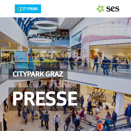
PRESSEAUSSENDUNGEN
Center & Marken
Events
Services
CITYPARK GRAZ
MEDIAGALERIE
PRESSE
PRESSEKONTAKT