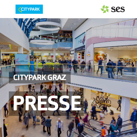
PRESSEAUSSENDUNGEN
Center & Marken
Events
Services
CITYPARK GRAZ
MEDIAGALERIE
PRESSE
PRESSEKONTAKT