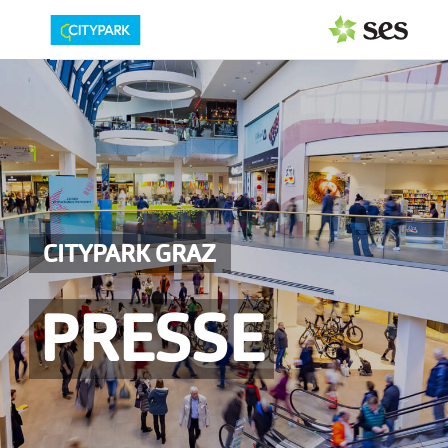
PRESSEAUSSENDUNGEN
Center & Marken
Events
Services
CITYPARK GRAZ
MEDIAGALERIE
PRESSE
PRESSEKONTAKT