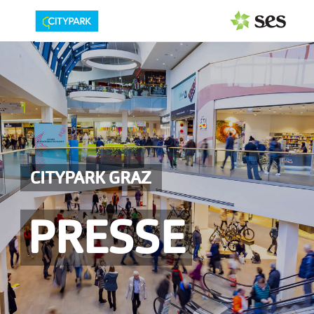
PRESSEAUSSENDUNGEN
Center & Marken
Events
Services
CITYPARK GRAZ
MEDIAGALERIE
PRESSE
PRESSEKONTAKT