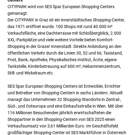
Centers
CITYPARK wird von SES Spar European Shopping Centers
gemanagt.
Der CITYPARK in Graz ist ein innerstädtisches Shopping-Center,
das 1971 eröffnet wurde. 100 Shops mit rund 40.000 m²
Verkaufsfläche, eine Dachterrasse mit Schloßbergblick, 2.000
XXL-Parkplätze und viele weitere Vorteile bieten Komfort-
Shopping in der Grazer Innenstadt. Direkte Anbindung an den
öffentlichen Verkehr durch die Linien 30, 52 und 66, Taxistand,
Post, Bank, Apotheke, Physikalisches Institut, Ärzte, eigene
Tankstelle, Kinderbetreuung auf 600 m², Hebammenzentrum,
Still- und Wickelraum etc.
SES Spar European Shopping Centers ist Entwickler, Errichter
und Betreiber von Shopping-Centern in sechs Ländern. Aktuell
managt das Unternehmen 32 Shopping-Standorte in Zentral-,
Süd-, und Osteuropa und eine Einkaufsstraße in Wien. Mit über
116 Millionen Besuchenden jährlich erwirtschafteten die
Shoppartner in den Shopping-Centern von SES 2025 einen
Verkaufsumsatz von 3,61 Milliarden Euro. Im Geschäftsfeld
großflächiger Shopping-Center ist SES Marktführer in Österreich