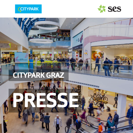
PRESSEAUSSENDUNGEN
Center & Marken
Events
Services
CITYPARK GRAZ
MEDIAGALERIE
PRESSE
PRESSEKONTAKT