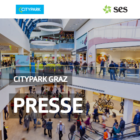
PRESSEAUSSENDUNGEN
Center & Marken
Events
Services
CITYPARK GRAZ
MEDIAGALERIE
PRESSE
PRESSEKONTAKT