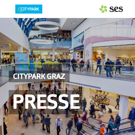
PRESSEAUSSENDUNGEN
Center & Marken
Events
Services
CITYPARK GRAZ
MEDIAGALERIE
PRESSE
PRESSEKONTAKT